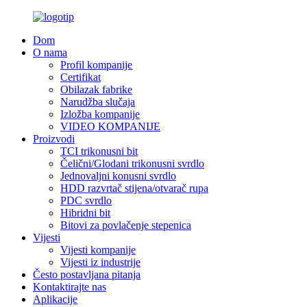
Dom
O nama
Profil kompanije
Certifikat
Obilazak fabrike
Narudžba slučaja
Izložba kompanije
VIDEO KOMPANIJE
Proizvodi
TCI trikonusni bit
Čelični/Glodani trikonusni svrdlo
Jednovaljni konusni svrdlo
HDD razvrtač stijena/otvarač rupa
PDC svrdlo
Hibridni bit
Bitovi za povlačenje stepenica
Vijesti
Vijesti kompanije
Vijesti iz industrije
Često postavljana pitanja
Kontaktirajte nas
Aplikacije