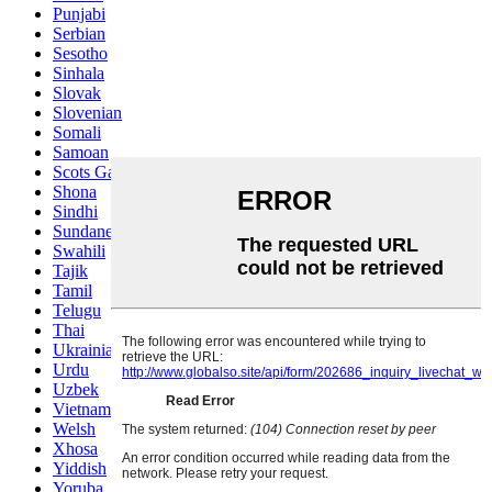
Punjabi
Serbian
Sesotho
Sinhala
Slovak
Slovenian
Somali
Samoan
Scots Gaelic
Shona
Sindhi
Sundanese
Swahili
Tajik
Tamil
Telugu
Thai
Ukrainian
Urdu
Uzbek
Vietnamese
Welsh
Xhosa
Yiddish
Yoruba