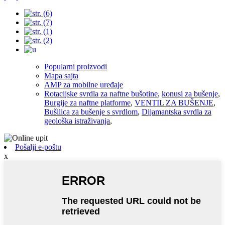
Popularni proizvodi
Mapa sajta
AMP za mobilne uređaje
Rotacijske svrdla za naftne bušotine
,
konusi za bušenje
,
Burgije za naftne platforme
,
VENTIL ZA BUŠENJE
,
Bušilica za bušenje s svrdlom
,
Dijamantska svrdla za
geološka istraživanja
,
Pošalji e-poštu
x