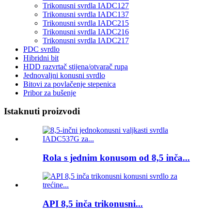
Trikonusni svrdla IADC127
Trikonusni svrdla IADC137
Trikonusni svrdla IADC215
Trikonusni svrdla IADC216
Trikonusni svrdla IADC217
PDC svrdlo
Hibridni bit
HDD razvrtač stijena/otvarač rupa
Jednovaljni konusni svrdlo
Bitovi za povlačenje stepenica
Pribor za bušenje
Istaknuti proizvodi
Rola s jednim konusom od 8,5 inča...
API 8,5 inča trikonusni...