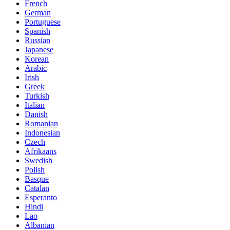
French
German
Portuguese
Spanish
Russian
Japanese
Korean
Arabic
Irish
Greek
Turkish
Italian
Danish
Romanian
Indonesian
Czech
Afrikaans
Swedish
Polish
Basque
Catalan
Esperanto
Hindi
Lao
Albanian