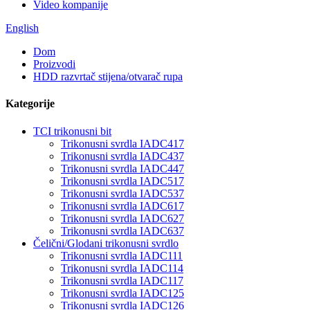
Video kompanije
English
Dom
Proizvodi
HDD razvrtač stijena/otvarač rupa
Kategorije
TCI trikonusni bit
Trikonusni svrdla IADC417
Trikonusni svrdla IADC437
Trikonusni svrdla IADC447
Trikonusni svrdla IADC517
Trikonusni svrdla IADC537
Trikonusni svrdla IADC617
Trikonusni svrdla IADC627
Trikonusni svrdla IADC637
Čelični/Glodani trikonusni svrdlo
Trikonusni svrdla IADC111
Trikonusni svrdla IADC114
Trikonusni svrdla IADC117
Trikonusni svrdla IADC125
Trikonusni svrdla IADC126