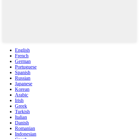
English
French
German
Portuguese
Spanish
Russian
Japanese
Korean
Arabic
Irish
Greek
Turkish
Italian
Danish
Romanian
Indonesian