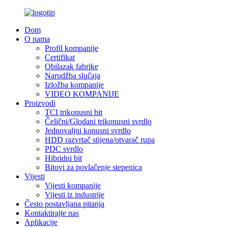
Dom
O nama
Profil kompanije
Certifikat
Obilazak fabrike
Narudžba slučaja
Izložba kompanije
VIDEO KOMPANIJE
Proizvodi
TCI trikonusni bit
Čelični/Glodani trikonusni svrdlo
Jednovaljni konusni svrdlo
HDD razvrtač stijena/otvarač rupa
PDC svrdlo
Hibridni bit
Bitovi za povlačenje stepenica
Vijesti
Vijesti kompanije
Vijesti iz industrije
Često postavljana pitanja
Kontaktirajte nas
Aplikacije