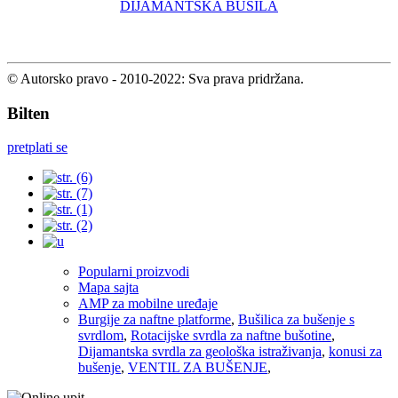
DIJAMANTSKA BUŠILA
© Autorsko pravo - 2010-2022: Sva prava pridržana.
Bilten
pretplati se
Popularni proizvodi
Mapa sajta
AMP za mobilne uređaje
Burgije za naftne platforme
,
Bušilica za bušenje s
svrdlom
,
Rotacijske svrdla za naftne bušotine
,
Dijamantska svrdla za geološka istraživanja
,
konusi za
bušenje
,
VENTIL ZA BUŠENJE
,