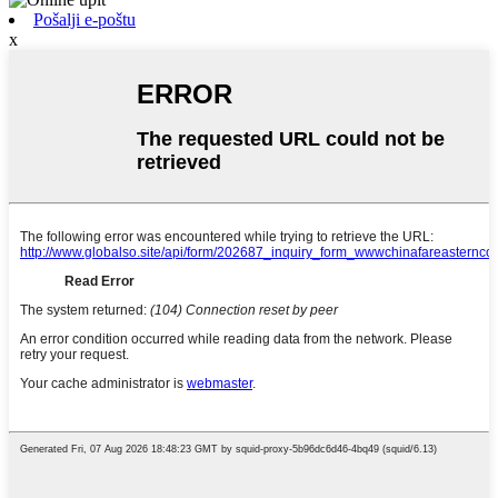
Pošalji e-poštu
x